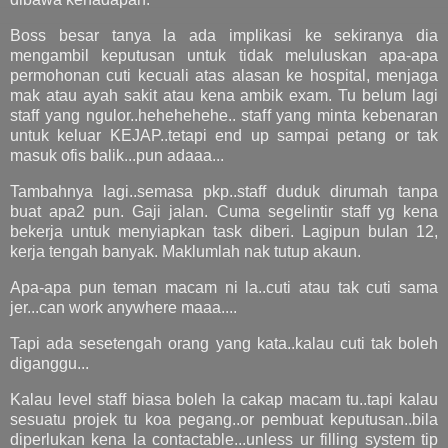
Boss besar tanya la ada implikasi ke sekiranya dia
mengambil keputusan untuk tidak meluluskan apa-apa
permohonan cuti kecuali atas alasan ke hospital, menjaga
mak atau ayah sakit atau kena ambik exam. Tu belum lagi
staff yang ngulor..hehehehehe.. staff yang minta kebenaran
untuk keluar KEJAP..tetapi end up sampai petang or tak
masuk ofis balik...pun adaaa...
Tambahnya lagi..semasa pkp..staff duduk dirumah tanpa
buat apa2 pun. Gaji jalan. Cuma segelintir staff yg kena
bekerja untuk menyiapkan task diberi. Lagipun bulan 12,
kerja tengah banyak. Maklumlah nak tutup akaun.
Apa-apa pun teman macam ni la..cuti atau tak cuti sama
jer...can work anywhere maaa....
Tapi ada sesetengah orang yang kata..kalau cuti tak boleh
diganggu...
Kalau level staff biasa boleh la cakap macam tu..tapi kalau
sesuatu projek tu koa pegang..or pembuat keputusan..bila
diperlukan kena la contactable...unless ur filling system tip